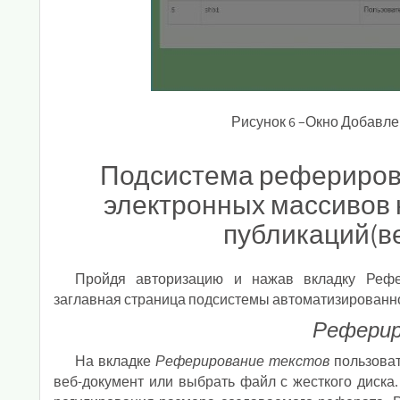
Рисунок 6 –Окно Добавле
Подсистема рефериров
электронных массивов 
публикаций(в
Пройдя авторизацию и нажав вкладку Рефе
заглавная страница подсистемы автоматизированно
Реферир
На вкладке
Реферирование текстов
пользоват
веб-документ или выбрать файл с жесткого диска