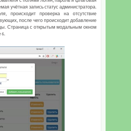
зователя
с полями логин, пароль и флаговая
емая учётная запись статус администратора.
еля
, происходит проверка на отсутствие
вующих, после чего происходит добавление
ицы. Страница с открытым модальным окном
 6.